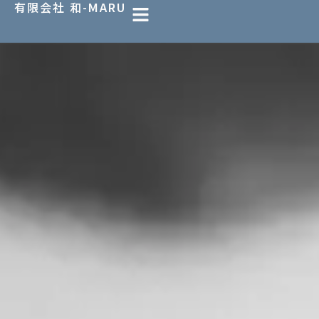
有限会社 和-MARU
内
容
を
ス
キ
ッ
プ