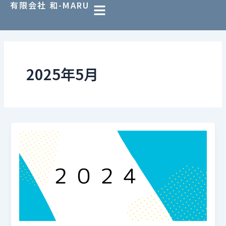
有限会社 和-MARU
内
容
を
ス
キ
ッ
2025年5月
プ